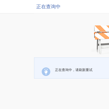
正在查询中
正在查询中，请刷新重试